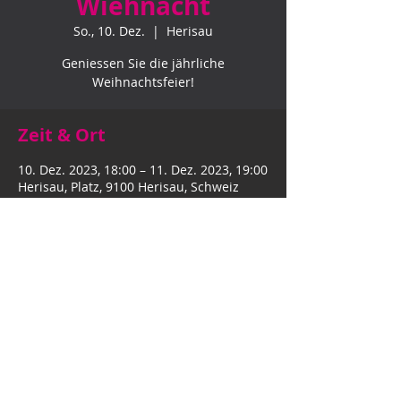
Wiehnacht
So., 10. Dez.
  |  
Herisau
Geniessen Sie die jährliche
Weihnachtsfeier!
Zeit & Ort
10. Dez. 2023, 18:00 – 11. Dez. 2023, 19:00
Herisau, Platz, 9100 Herisau, Schweiz
©
Copyright all rights reserved | Designed by Proart Vision GmbH
Datenschutz
Impressum